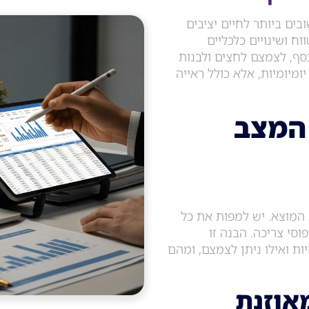
ים ביותר לחיים יציבים
וח ושינויים כלכליים
ף, לצמצם לחצים ולבנות
יומיומיות, אלא כולל ראייה
המצב
 המוצא. יש למפות את כל
וסי צריכה. הבנה זו
ת ואילו ניתן לצמצם, ומהם
אוזנת