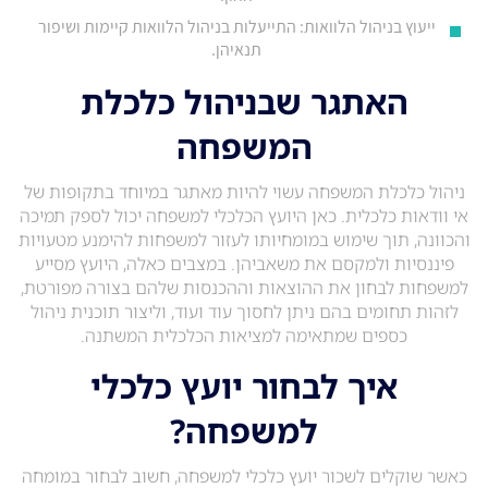
ייעוץ בניהול הלוואות: התייעלות בניהול הלוואות קיימות ושיפור
תנאיהן.
האתגר שבניהול כלכלת
המשפחה
ניהול כלכלת המשפחה עשוי להיות מאתגר במיוחד בתקופות של
אי וודאות כלכלית. כאן היועץ הכלכלי למשפחה יכול לספק תמיכה
והכוונה, תוך שימוש במומחיותו לעזור למשפחות להימנע מטעויות
פיננסיות ולמקסם את משאביהן. במצבים כאלה, היועץ מסייע
למשפחות לבחון את ההוצאות וההכנסות שלהם בצורה מפורטת,
לזהות תחומים בהם ניתן לחסוך עוד ועוד, וליצור תוכנית ניהול
כספים שמתאימה למציאות הכלכלית המשתנה.
איך לבחור יועץ כלכלי
למשפחה?
כאשר שוקלים לשכור יועץ כלכלי למשפחה, חשוב לבחור במומחה