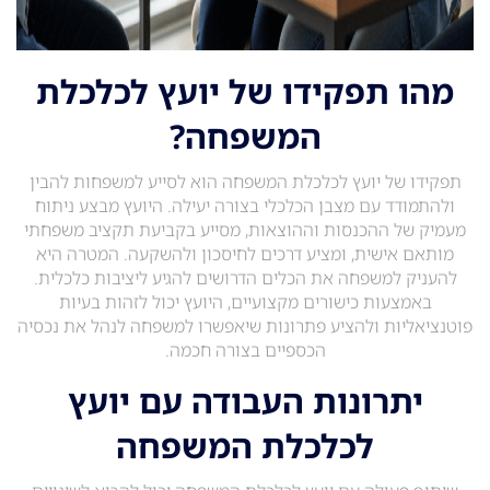
מהו תפקידו של יועץ לכלכלת
המשפחה?
תפקידו של יועץ לכלכלת המשפחה הוא לסייע למשפחות להבין
ולהתמודד עם מצבן הכלכלי בצורה יעילה. היועץ מבצע ניתוח
מעמיק של ההכנסות וההוצאות, מסייע בקביעת תקציב משפחתי
מותאם אישית, ומציע דרכים לחיסכון ולהשקעה. המטרה היא
להעניק למשפחה את הכלים הדרושים להגיע ליציבות כלכלית.
באמצעות כישורים מקצועיים, היועץ יכול לזהות בעיות
פוטנציאליות ולהציע פתרונות שיאפשרו למשפחה לנהל את נכסיה
הכספיים בצורה חכמה.
יתרונות העבודה עם יועץ
לכלכלת המשפחה