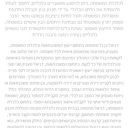
לכלכלת המשפחה, ניתן להימנע ממשברים כלכליים, לחסוך לעתיד
ולהפחית את הלחץ הכלכלי. על ידי תכנון נכון וקבלת החלטות
מושכלות, המשפחה תוכל לחיות ביציבות ובשקט נפשי. הדבר
מספק יתרון משמעותי גם מבחינת היחסים הבין אישיים במשפחה,
מאחר והייעוץ מאפשר טעינת כלים לניתוח ותקשורת לגבי נושאים
כלכליים בצורה רגועה והבנה הדדית.
דניאל בן גל מתמחה בתחום ייעוץ המשכנתאות וכלכלת המשפחה,
ומעניק פתרונות מותאמים אישית לכל משפחה. דניאל מלווה את
לקוחותיו בכל שלבי התהליך הפיננסי תוך התמקדות במטרות האישיות
והכלכליות של כל לקוח. בתחום המשכנתאות, דניאל מעניק שני סוגי
שירותים: פגישת ייעוץ ראשונית המיועדת להכנה מיטבית לפני פנייה
לבנק ולקיחת משכנתא, או ליווי מלא לאורך כל התהליך. השירותים
ניתנים לקניית דירת מגורים או דירה להשקעה, וכן מחזור משכנתאות או
איחוד הלוואות במידת הצורך. במסגרת הליווי המלא, התהליך כולל
ניתוח מעמיק של המצב הכלכלי, פנייה מקבילה למספר בנקים, השוואת
תנאים וליווי אישי עד לקבלת אישור המשכנתא הסופי. בתחום כלכלת
המשפחה, דניאל מתמחה בבניית תכנית כלכלית מקיפה הכוללת תכנון
תקציב משפחתי מותאם, קביעת יעדים פיננסיים לטווח הקצר והארוך,
וניתוח מצב קרנות הפנסיה והביטוחים הקיימים. כחלק מהשירות, הוא
מעניק ייעוץ בניהול והתייעלות הלוואות קיימות, וכן הכוונה להשקעות