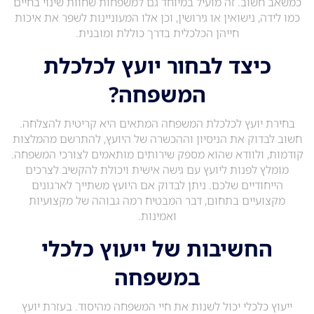
כמשאב חשוב. זה מועיל במיוחד גם למשפחות שחוות שינוי בחיים
כמו לידה, נישואין או גירושין, וכן אלו המעוניינות לשפר את איכות
חייהן הכלכלית בדרך כוללת ומובנית.
כיצד לבחור יועץ לכלכלת
המשפחה?
בחירת יועץ לכלכלת המשפחה המתאים היא קריטית להצלחה.
חשוב לבדוק את הניסיון וההכשרה של היועץ, להתרשם מהמלצות
קודמות, ולוודא שהוא מספק שירותים מותאמים לצורכי המשפחה.
מומלץ לפנות ליועץ עם גישה אישית ויכולת להקשיב לצרכים
הייחודיים שלכם. ניתן לבדוק אם היועץ משתייך לארגונים
מקצועיים בתחום, דבר המבטיח רמה גבוהה של מקצועיות
ואמינות.
החשיבות של ייעוץ כלכלי
במשפחה
ייעוץ כלכלי יכול לשנות את חיי המשפחה מהיסוד. בעזרת יועץ