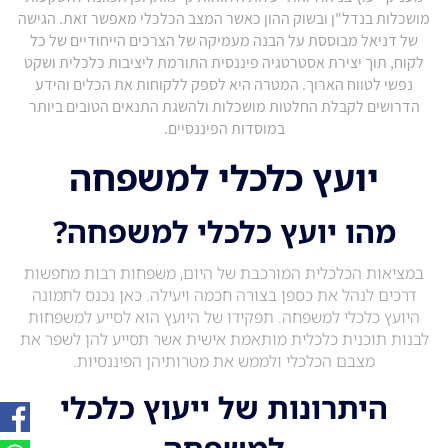
מושכלות בנדל"ן ובשוק ההון כאשר המצב הכלכלי מאפשר זאת. הגישה
של דניאל מבוססת על הבנה מעמיקה של הצרכים הייחודיים של כל
לקוח, תוך יצירת אסטרטגיה פיננסית התורמת ליציבות כלכלית ושקט
נפשי לטווח הארוך. המטרה היא לספק ללקוחות את הכלים והידע
הדרושים לקבלת החלטות מושכלות ולהשגת התנאים הטובים ביותר
במוסדות הפיננסיים.
יועץ כלכלי למשפחה
מהו יועץ כלכלי למשפחה?
במציאות הכלכלית המורכבת של היום, משפחות רבות מחפשות
דרכים לנהל את כספן בצורה חכמה ויעילה. כאן נכנס לתמונה
היועץ כלכלי למשפחה. תפקידו של היועץ הוא לסייע למשפחות
לבנות תוכנית כלכלית מותאמת אישית אשר תסייע להן לשפר את
מצבם הכלכלי ולממש את מטרותיהן הפיננסיות.
היתרונות של ייעוץ כלכלי